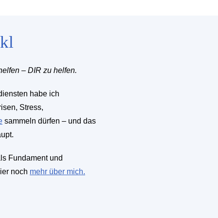
kl
elfen – DIR zu helfen.
diensten habe ich
sen, Stress,
e
sammeln dürfen – und das
upt.
als Fundament und
hier noch
mehr über mich.