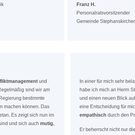
ik
Franz H.
Personalratsvorsitzender
Gemeinde Stephanskirche
fliktmanagement
und
In einer für mich sehr be
Regelmäßig sind wir am
habe ich mich an Herrn S
e Regierung bestimmte
und einen neuen Blick auf
en machen können. Das
eine Entscheidung für mich
etan. Es zeigt sich nun im
empathisch
durch den Pr
ind und sich auch
mutig,
Er beherrscht nicht nur d