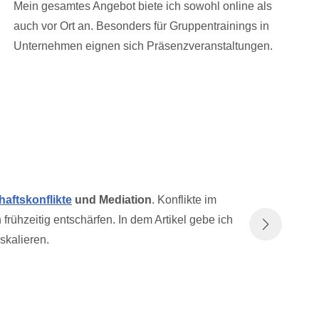
Mein gesamtes Angebot biete ich sowohl online als
auch vor Ort an. Besonders für Gruppentrainings in
Unternehmen eignen sich Präsenzveranstaltungen.
aftskonflikte
und Mediation
. Konflikte im
ühzeitig entschärfen. In dem Artikel gebe ich
Cl
skalieren.