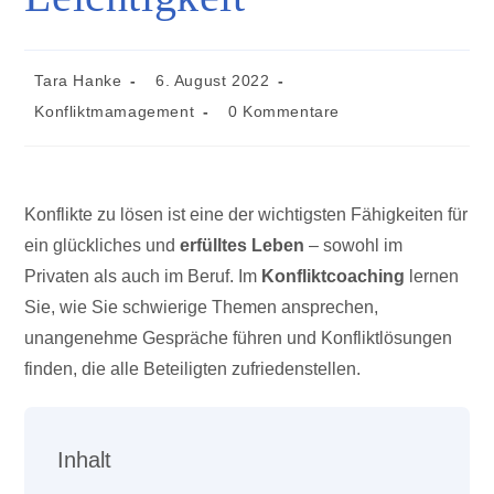
Beitrags-
Beitrag
Tara Hanke
6. August 2022
Autor:
veröffentlicht:
Beitrags-
Beitrags-
Konfliktmamagement
0 Kommentare
Kategorie:
Kommentare:
Konflikte zu lösen ist eine der wichtigsten Fähigkeiten für
ein glückliches und
erfülltes Leben
– sowohl im
Privaten als auch im Beruf. Im
Konfliktcoaching
lernen
Sie, wie Sie schwierige Themen ansprechen,
unangenehme Gespräche führen und Konfliktlösungen
finden, die alle Beteiligten zufriedenstellen.
Inhalt