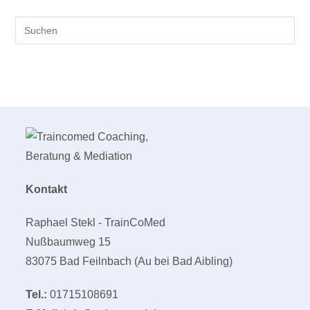
Pre
Es
to
clo
the
sea
pan
Kontakt
Raphael Stekl - TrainCoMed
Nußbaumweg 15
83075 Bad Feilnbach (Au bei Bad Aibling)
Tel.:
01715108691