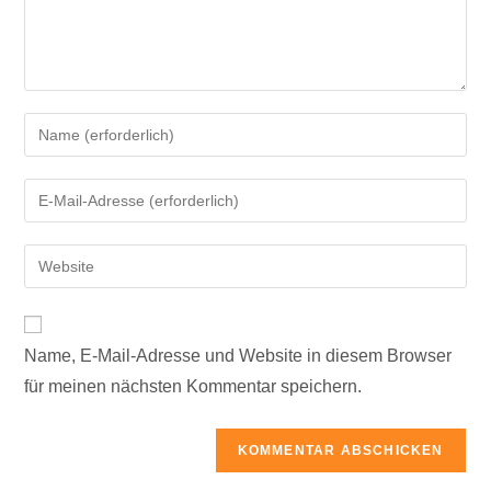
Gib
deinen
Namen
Gib
oder
deine
Benutzernamen
E-
Gib
zum
Mail-
deine
Kommentieren
Adresse
Website-
ein
zum
URL
Kommentieren
Name, E-Mail-Adresse und Website in diesem Browser
ein
ein
für meinen nächsten Kommentar speichern.
(optional)