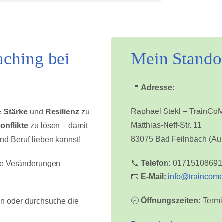
aching bei
Mein Standor
📍
Adresse:
Raphael Stekl – TrainCo
e Stärke
und
Resilienz
zu
Matthias-Neff-Str. 11
onflikte
zu lösen – damit
83075 Bad Feilnbach (Au 
nd Beruf lieben kannst!
📞
Telefon:
01715108691
ve Veränderungen
📧
E-Mail:
info@traincom
🕗
Öffnungszeiten:
Termi
en oder durchsuche die